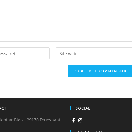
ACT
SOCIAL
Hent ar Bleizi, 29170 Fouesnant