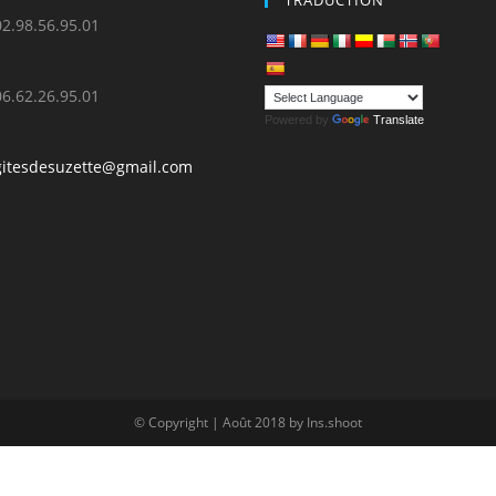
TRADUCTION
02.98.56.95.01
06.62.26.95.01
Powered by
Translate
gitesdesuzette@gmail.com
© Copyright | Août 2018 by Ins.shoot