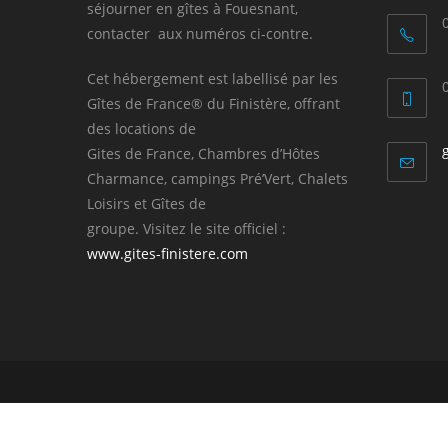
séjourner en gîtes à Fouesnant,
contacter aux numéros ci-contre.
Cet hébergement est labellisé par les
Gîtes de France® du Finistère, offrant
des locations de
Gites de France, Chambres d’Hôtes
Charmance, campings Pré’Vert, Chalets
Loisirs et Gîtes de
groupe. Visitez le site officiel :
www.gites-finistere.com