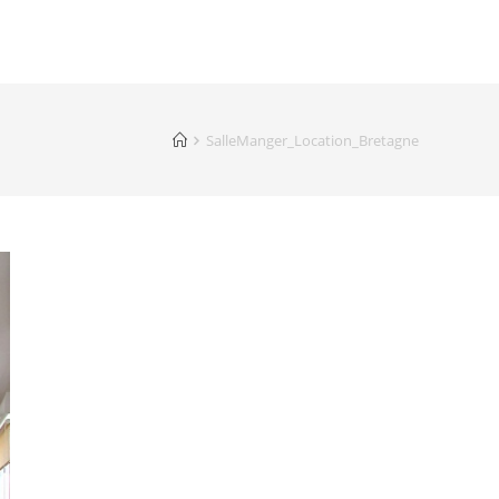
AISON
LA RÉGION
RÉSERVATION
AVIS CLIENTS
SalleManger_Location_Bretagne