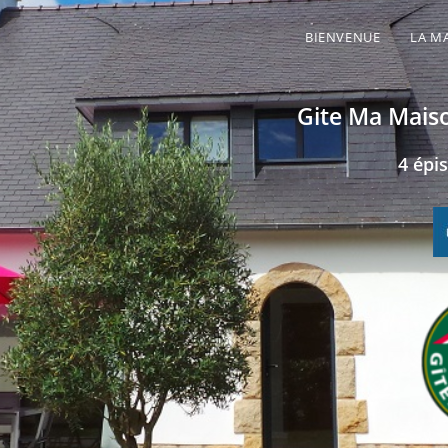
BIENVENUE
LA M
Gite Ma Maiso
4 épi