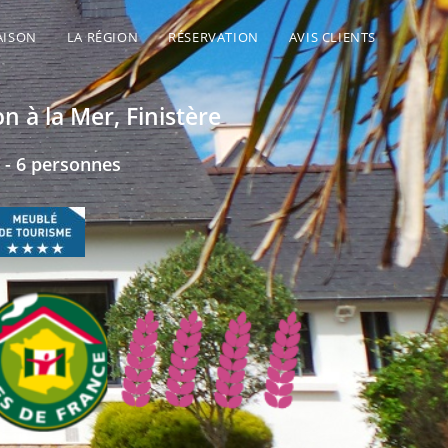
AISON
LA RÉGION
RÉSERVATION
AVIS CLIENTS
n à la Mer, Finistère
s - 6 personnes