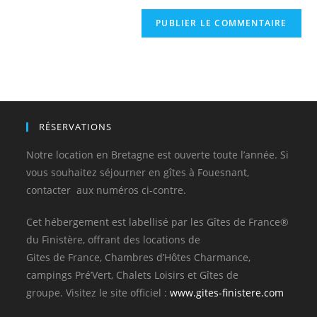
RÉSERVATIONS
Notre location en Bretagne est ouverte toute l’année. Si
vous souhaitez séjourner en gîtes à Fouesnant,
contacter aux numéros ci-contre.
Cet hébergement est labellisé par les Gîtes de France®
du Finistère, offrant des locations de
Gites de France, Chambres d’Hôtes Charmance,
campings Pré’Vert, Chalets Loisirs et Gîtes de
groupe. Visitez le site officiel :
www.gites-finistere.com