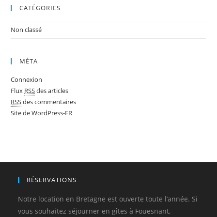
CATÉGORIES
Non classé
MÉTA
Connexion
Flux
RSS
des articles
RSS
des commentaires
Site de WordPress-FR
RÉSERVATIONS
Notre location en Bretagne est ouverte toute l’année. Si
vous souhaitez séjourner en gîtes à Fouesnant,